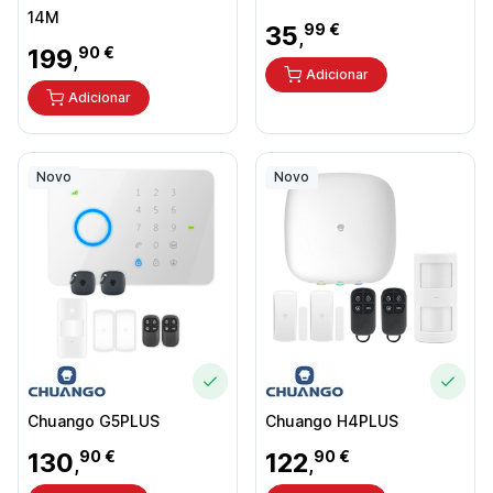
14M
35
99 €
,
199
90 €
,
Adicionar
Adicionar
Novo
Novo
Chuango G5PLUS
Chuango H4PLUS
130
90 €
122
90 €
,
,